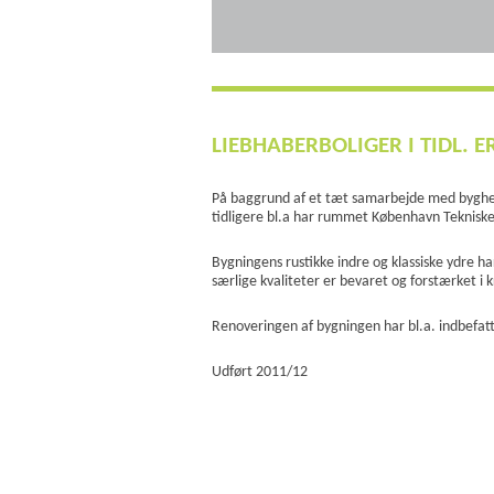
LIEBHABERBOLIGER I TIDL. 
På baggrund af et tæt samarbejde med bygher
tidligere bl.a har rummet København Tekniske
Bygningens rustikke indre og klassiske ydre 
særlige kvaliteter er bevaret og forstærket i k
Renoveringen af bygningen har bl.a. indbefat
Udført 2011/12