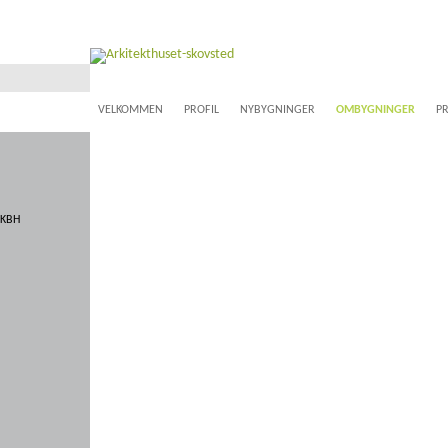
Videre
til
VELKOMMEN
PROFIL
NYBYGNINGER
OMBYGNINGER
PR
indhold
 KBH