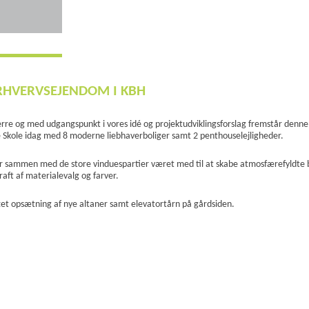
ERHVERVSEJENDOM I KBH
re og med udgangspunkt i vores idé og projektudviklingsforslag fremstår denne
 Skole idag med 8 moderne liebhaverboliger samt 2 penthouselejligheder.
har sammen med de store vinduespartier været med til at skabe atmosfærefyldte 
raft af materialevalg og farver.
tet opsætning af nye altaner samt elevatortårn på gårdsiden.