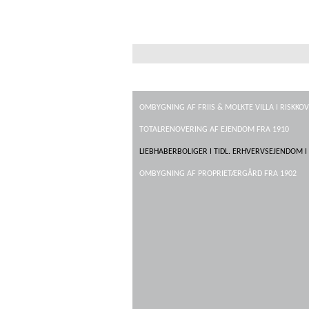
OMBYGNING AF FRIIS & MOLKTE VILLA I RISKKOV
TOTALRENOVERING AF EJENDOM FRA 1910
LIEBHABERBOLIGER I TIDL. ERHVERVSEJENDOM I
OMBYGNING AF PROPRIETÆRGÅRD FRA 1902